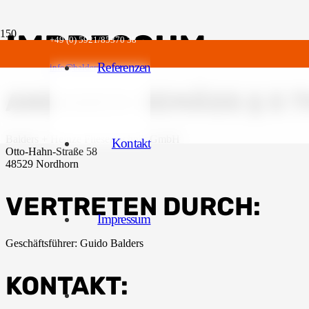
IMPRESSUM
+49 (0) 5921/85370 38
Referenzen
info@balders-heinze.eu
ANGABEN GEMÄSS § 5 
Balders + Heinze Fliesentechnik GmbH
Kontakt
Otto-Hahn-Straße 58
48529 Nordhorn
VERTRETEN DURCH:
Impressum
Geschäftsführer: Guido Balders
KONTAKT: